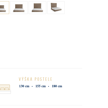
-potahová látka LUXURY
tém
ural)
5. koňské žíně chráněné jutou
6. přírodní pěna s ricínovým
ým
olejem a aloe vera
7. organická bavlna
utou
-potahová látka (100% natural)
ystém 7
VÝŠKA POSTELE
130 cm
155 cm
180 cm