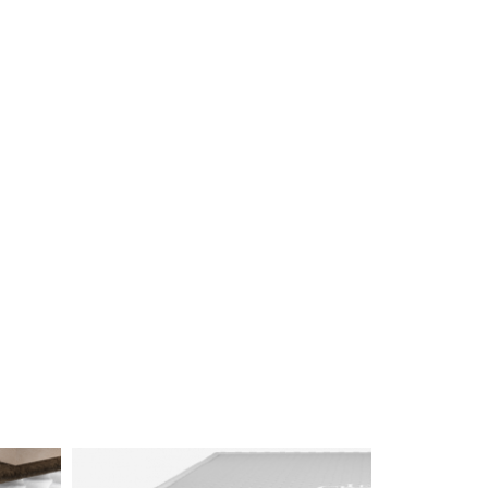
ural)
5. taštičkový pružinový systém
6. organická bavlna
ým
-masivní rošt z vysokohorského
smrku