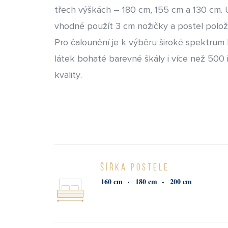
třech výškách – 180 cm, 155 cm a 130 cm. 
vhodné použít 3 cm nožičky a postel polož
Pro čalounění je k výběru široké spektrum
látek bohaté barevné škály i více než 500 i
kvality.
ŠÍŘKA POSTELE
160 cm
180 cm
200 cm