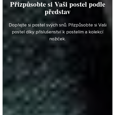
Přizpůsobte si Vaši postel podle
PŘEHLED
představ
SLOŽENÍ
ČALOUNĚNÍ
Dopřejte si postel svých snů. Přizpůsobte si Vaši
NOŽIČKY
postel díky příslušenství k postelím a kolekcí
nožiček.
TVORBA
KOLEKCE
PRESS
KONTAKT