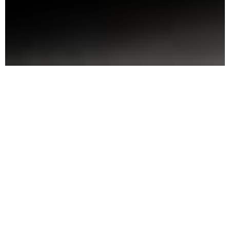
Cylinder
Cuboid
masív buk
masív buk
výška: 10, 13, 16 cm
výška: 10, 13, 16 cm
Ø 6 cm úprava: natur,
úprava: natur, bílá,