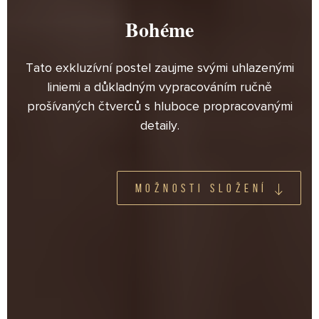
Bohéme
O NÁS
Tato exkluzívní postel zaujme svými uhlazenými
MATERIÁLY
liniemi a důkladným vypracováním ručně
prošívaných čtverců s hluboce propracovanými
TVORBA
detaily.
KOLEKCE
PRESS
MOŽNOSTI SLOŽENÍ
KONTAKT