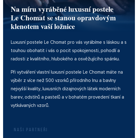
Na míru vyráběné luxusní postele
Le Chomat se stanou opravdovým
klenotem vaší ložnice
Luxusní postele Le Chomat pro vás vyrábíme s láskou a s
touhou obohatit i vás o pocit spokojenosti, pohodlí a
radosti z kvalitního, hlubokého a osvěžujícího spánku.
Při vytváření vlastní luxusní postele Le Chomat máte na
výběr z více než 500 vzorků přírodního lnu a bavlny
nejvyšší kvality, luxusních dizajnových látek moderních
barev, odstínů a pastelů a v bohatém provedení tkaní a
vytkávaných vzorů.
NAŠI PARTNEŘI