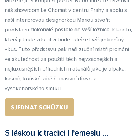
Můžete jít a koupit si postel. Nebo můžete navštívit
při výběru použitých materiálů a při truhlářských i čalounických
náš showroom Le Chomat v centru Prahy a spolu s
pracích je pro Vás zárukou té nejvyšší kvality. Podle našeho
názoru však dokonalost v zručném provedení ještě více vynikne,
naší interiérovou designérkou Máriou stvořit
pokud je doprovázena naplněním požadavků na design.
představu
dokonalé postele do vaší ložnice
. Klenotu,
Naše
designové postele
vyrábíme pro Vás s láskou a s touhou
který ji bude zdobit a bude odrážet váš jedinečný
obohatit i Vás o pocit spokojenosti a pohodlí. Věříme, že se
vkus. Tuto představu pak naši zruční mistři promění
stanou Vaší soukromou investicí do toho největšího luxusu –
ve skutečnost za použití těch nejvzácnějších a
kvalitního a zdravého spánku.
nejluxusnějších přírodních materiálů jako je alpaka,
kašmír, koňské žíně či masivní dřevo z
vysokohorského smrku.
S láskou k tradici i řemeslu …