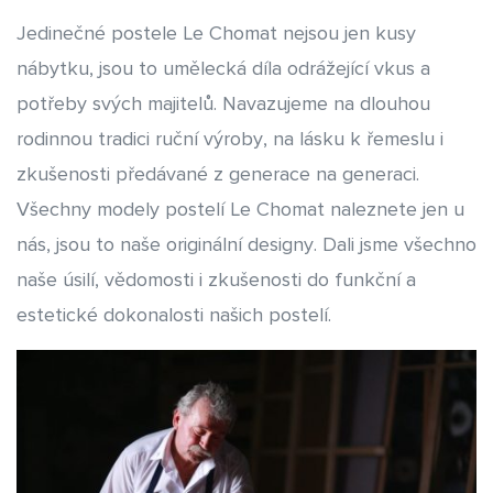
Jedinečné postele Le Chomat nejsou jen kusy
nábytku, jsou to umělecká díla odrážející vkus a
potřeby svých majitelů. Navazujeme na dlouhou
rodinnou tradici ruční výroby, na lásku k řemeslu i
zkušenosti předávané z generace na generaci.
Všechny modely postelí Le Chomat naleznete jen u
nás, jsou to naše originální designy. Dali jsme všechno
naše úsilí, vědomosti i zkušenosti do funkční a
estetické dokonalosti našich postelí.