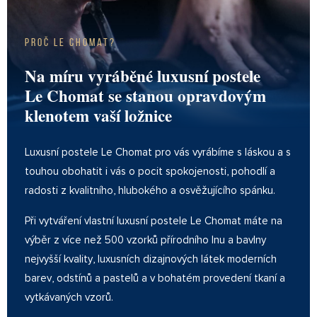
Proč Le Chomat?
Na míru vyráběné luxusní postele
Le Chomat se stanou opravdovým
klenotem vaší ložnice
Luxusní postele Le Chomat pro vás vyrábíme s láskou a s
touhou obohatit i vás o pocit spokojenosti, pohodlí a
radosti z kvalitního, hlubokého a osvěžujícího spánku.
Při vytváření vlastní luxusní postele Le Chomat máte na
výběr z více než 500 vzorků přírodního lnu a bavlny
nejvyšší kvality, luxusních dizajnových látek moderních
barev, odstínů a pastelů a v bohatém provedení tkaní a
vytkávaných vzorů.