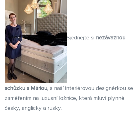
Sjednejte si
nezávaznou
schůzku s Máriou
, s naší interiérovou designérkou se
O NÁS
zaměřením na luxusní ložnice, která mluví plynně
česky, anglicky a rusky.
MATERIÁLY
TVORBA
KOLEKCE