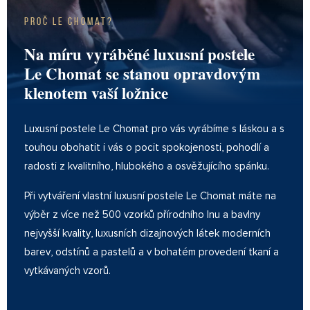
Proč Le Chomat?
Na míru vyráběné luxusní postele
Le Chomat se stanou opravdovým
klenotem vaší ložnice
Luxusní postele Le Chomat pro vás vyrábíme s láskou a s
touhou obohatit i vás o pocit spokojenosti, pohodlí a
radosti z kvalitního, hlubokého a osvěžujícího spánku.
Při vytváření vlastní luxusní postele Le Chomat máte na
výběr z více než 500 vzorků přírodního lnu a bavlny
nejvyšší kvality, luxusních dizajnových látek moderních
barev, odstínů a pastelů a v bohatém provedení tkaní a
vytkávaných vzorů.