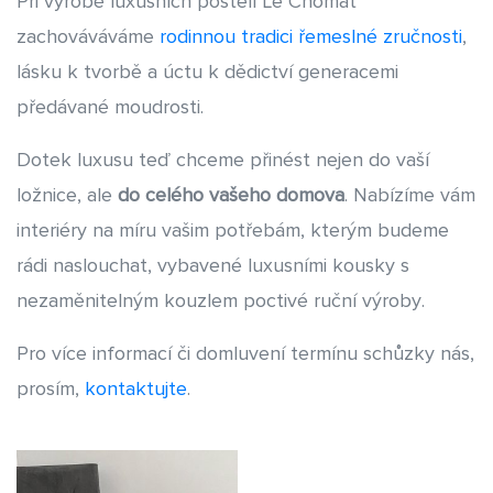
Při výrobě luxusních postelí Le Chomat
při výběru použitých materiálů a při truhlářských i čalounických
zachováváváme
rodinnou tradici řemeslné zručnosti
,
pracích je pro Vás zárukou té nejvyšší kvality. Podle našeho
názoru však dokonalost v zručném provedení ještě více vynikne,
lásku k tvorbě a úctu k dědictví generacemi
pokud je doprovázena naplněním požadavků na design.
předávané moudrosti.
Naše
designové postele
vyrábíme pro Vás s láskou a s touhou
Dotek luxusu teď chceme přinést nejen do vaší
obohatit i Vás o pocit spokojenosti a pohodlí. Věříme, že se
ložnice, ale
do celého vašeho domova
. Nabízíme vám
stanou Vaší soukromou investicí do toho největšího luxusu –
kvalitního a zdravého spánku.
interiéry na míru vašim potřebám, kterým budeme
rádi naslouchat, vybavené luxusními kousky s
nezaměnitelným kouzlem poctivé ruční výroby.
Pro více informací či domluvení termínu schůzky nás,
prosím,
kontaktujte
.