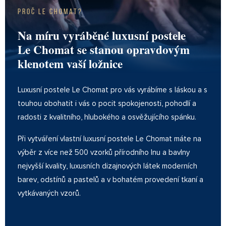
Proč Le Chomat?
PRESS
Na míru vyráběné luxusní postele
KONTAKT
Le Chomat se stanou opravdovým
klenotem vaší ložnice
Luxusní postele Le Chomat pro vás vyrábíme s láskou a s
touhou obohatit i vás o pocit spokojenosti, pohodlí a
radosti z kvalitního, hlubokého a osvěžujícího spánku.
Při vytváření vlastní luxusní postele Le Chomat máte na
výběr z více než 500 vzorků přírodního lnu a bavlny
nejvyšší kvality, luxusních dizajnových látek moderních
barev, odstínů a pastelů a v bohatém provedení tkaní a
vytkávaných vzorů.