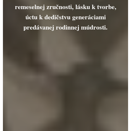
remeselnej zručnosti, lásku k tvorbe,
PARTNERI
úctu k dedičstvu generáciami
MATERIÁLY
predávanej rodinnej múdrosti.
NAŠA PRÁCA
KOLEKCIA
PRESS
KONTAKT