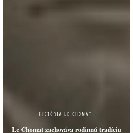
HISTÓRIA
HISTÓRIA
-HISTÓRIA LE CHOMAT -
NÁŠ ODKAZ
Le Chomat zachováva rodinnú tradíciu
NOVINKY