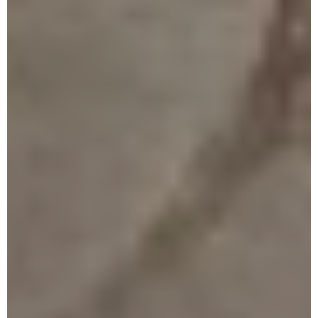
názoru však dokonalosť v zručnom prevedení ešte viac vynikne,
ak je sprevádzaná naplnením požiadaviek na dizajn.
Naše dizajnové postele vyrábame pre Vás s láskou a s túžbou
obohatiť aj Vás o pocit spokojnosti a pohodlia. Veríme, že sa
stanú Vašou súkromnú investíciou do toho najväčšieho luxusu –
kvalitného a zdravého spánku.