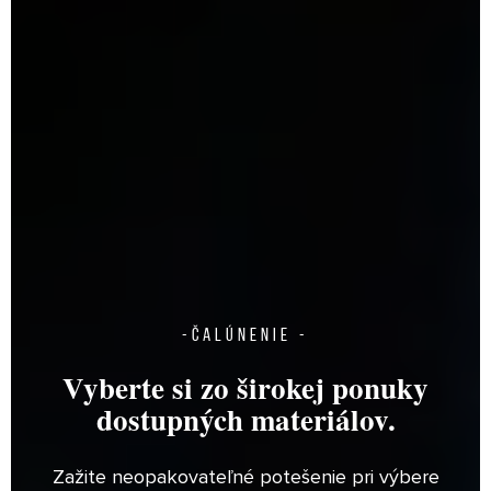
HISTÓRIA
MATERIÁLY
-ČALÚNENIE -
PREHĽAD MATERIÁLOV
Vyberte si zo širokej ponuky
ZLOŽENIE
dostupných materiálov.
ČALÚNENIE
Zažite neopakovateľné potešenie pri výbere
NOŽIČKY