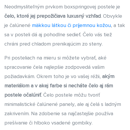
Neodmysliteľným prvkom boxspringovej postele je
čelo, ktoré jej prepožičiava luxusný vzhľad
. Obvykle
je čalúnené
mäkkou látkou či príjemnou kožou
, a tak
sa v posteli dá aj pohodlne sedieť. Čelo vás tiež
chráni pred chladom prenikajúcim zo steny.
Pri posteliach na mieru si môžete vybrať, aké
spracovanie čela najlepšie zodpovedá vašim
požiadavkám. Okrem toho je vo vašej réžii,
akým
materiálom a v akej farbe si necháte čelo aj rám
postele očalúniť
. Čelo postele môžu tvoriť
minimalistické čalúnené panely, ale aj čelá s ladným
zakrivením. Na zdobenie sa najčastejšie používa
prešívanie či hlboko vsadené gombíky.