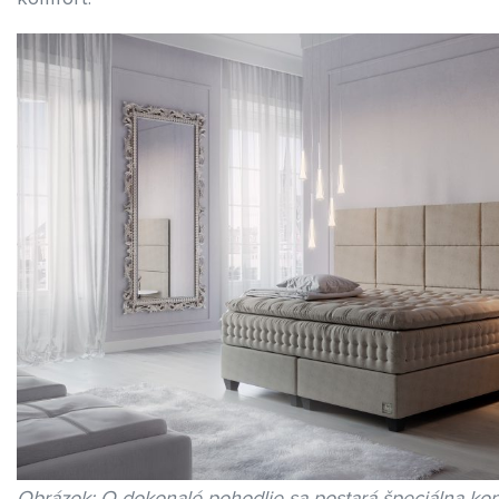
Obrázok: O dokonalé pohodlie sa postará špeciálna kon