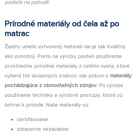
podieľa na pohodlí.
HISTÓRIA
MATERIÁLY
Prírodné materiály od čela až po
matrac
NAŠA PRÁCA
Žiadny umelo vytvorený materiál nie je tak kvalitný
KOLEKCIA
ako prírodný. Preto na výrobu postelí používame
PRESS
prvotriedne prírodné materiály z celého sveta, ktoré
vyberá tím skúsených znalcov. Ide pritom o
materiály
KONTAKT
pochádzajúce z obnoviteľných zdrojov
. Pri výrobe
používame techniky a výrobné postupy, ktoré sú
šetrné k prírode. Naše materiály sú:
certifikované
zdravotne nezávadné