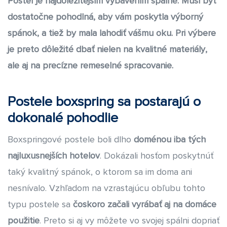
Posteľ je najdôležitejším vybavením spálne. Musí byť
Naše dizajnové postele vyrábame pre Vás s láskou a s túžbou
dostatočne pohodlná, aby vám poskytla výborný
obohatiť aj Vás o pocit spokojnosti a pohodlia. Veríme, že sa
stanú Vašou súkromnú investíciou do toho najväčšieho luxusu –
spánok, a tiež by mala lahodiť vášmu oku. Pri výbere
kvalitného a zdravého spánku.
je preto dôležité dbať nielen na kvalitné materiály,
ale aj na precízne remeselné spracovanie.
Postele boxspring sa postarajú o
dokonalé pohodlie
Boxspringové postele boli dlho
doménou iba tých
najluxusnejších hotelov
. Dokázali hosťom poskytnúť
taký kvalitný spánok, o ktorom sa im doma ani
nesnívalo. Vzhľadom na vzrastajúcu obľubu tohto
typu postele sa
čoskoro začali vyrábať aj na domáce
použitie
. Preto si aj vy môžete vo svojej spálni dopriať