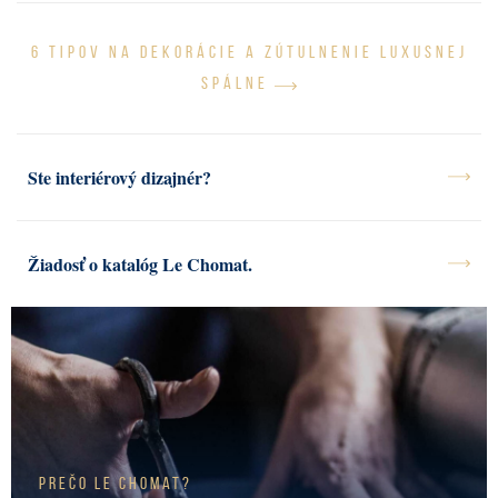
6 TIPOV NA DEKORÁCIE A ZÚTULNENIE LUXUSNEJ
SPÁLNE
Ste interiérový dizajnér?
Žiadosť o katalóg Le Chomat.
Prečo Le Chomat?