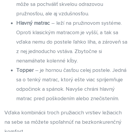
môže sa pochváliť skvelou odrazovou
pružnosťou, ale aj vzdušnosťou.
Hlavný matrac
– leží na pružinovom systéme.
Oproti klasickým matracom je vyšší, a tak sa
vďaka nemu do postele ľahko líha, a zároveň sa
z nej jednoducho vstáva. Zbytočne si
nenamáhate kolenné kĺby.
Topper
– je hornou časťou celej postele. Jedná
sa o tenký matrac, ktorý ešte viac spríjemňuje
odpočinok a spánok. Navyše chráni hlavný
matrac pred poškodením alebo znečistením.
Vďaka kombinácii troch pružiacich vrstiev ležiacich
na sebe sa môžete spoľahnúť na bezkonkurenčný
komfort.