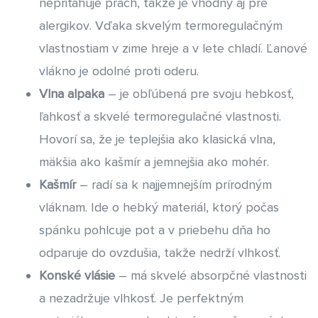
nepriťahuje prach, takže je vhodný aj pre
alergikov. Vďaka skvelým termoregulačným
vlastnostiam v zime hreje a v lete chladí. Ľanové
vlákno je odolné proti oderu.
Vlna alpaka
– je obľúbená pre svoju hebkosť,
ľahkosť a skvelé termoregulačné vlastnosti.
Hovorí sa, že je teplejšia ako klasická vlna,
mäkšia ako kašmír a jemnejšia ako mohér.
Kašmír
– radí sa k najjemnejším prírodným
vláknam. Ide o hebký materiál, ktorý počas
spánku pohlcuje pot a v priebehu dňa ho
odparuje do ovzdušia, takže nedrží vlhkosť.
Konské vlásie
– má skvelé absorpčné vlastnosti
a nezadržuje vlhkosť. Je perfektným