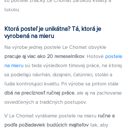
sú postele značky Le Chomat zárukou kvality a
luxusu.
Ktorá posteľ je unikátna? Tá, ktorá je
vyrobená na mieru
Na výrobe jednej postele Le Chomat obvykle
pracuje aj viac ako 20 remeselníkov
. Hotové
postele
na mieru
sú teda výsledkom tímovej práce, na ktorej
sa podieľajú návrhári, dizajnéri, čalúnnici, stolári a
ľudia kontrolujúci kvalitu. Pri výrobe sa pritom stále
dbá na precíznosť ručnej práce
, ale aj na zachovanie
osvedčených a tradičných postupov.
V Le Chomat vyrábame postele na mieru
ručne a
podľa požiadaviek budúcich majiteľov
tak, aby