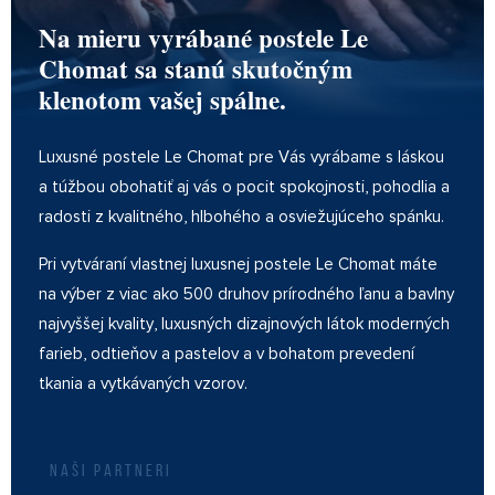
Na mieru vyrábané postele Le
Chomat sa stanú skutočným
klenotom vašej spálne.
Luxusné postele Le Chomat pre Vás vyrábame s láskou
a túžbou obohatiť aj vás o pocit spokojnosti, pohodlia a
radosti z kvalitného, hlbohého a osviežujúceho spánku.
Pri vytváraní vlastnej luxusnej postele Le Chomat máte
na výber z viac ako 500 druhov prírodného ľanu a bavlny
najvyššej kvality, luxusných dizajnových látok moderných
farieb, odtieňov a pastelov a v bohatom prevedení
tkania a vytkávaných vzorov.
NAŠI PARTNERI