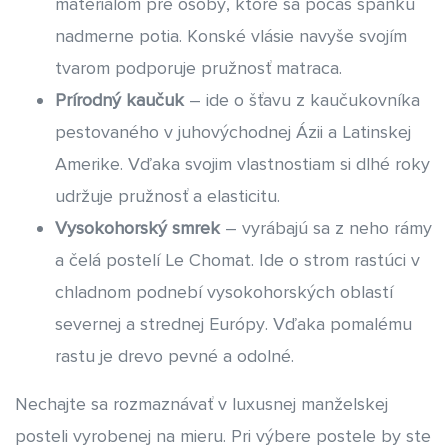
materiálom pre osoby, ktoré sa počas spánku
nadmerne potia. Konské vlásie navyše svojím
tvarom podporuje pružnosť matraca.
Prírodný kaučuk
– ide o šťavu z kaučukovníka
pestovaného v juhovýchodnej Ázii a Latinskej
Amerike. Vďaka svojim vlastnostiam si dlhé roky
udržuje pružnosť a elasticitu.
Vysokohorský smrek
– vyrábajú sa z neho rámy
a čelá postelí Le Chomat. Ide o strom rastúci v
chladnom podnebí vysokohorských oblastí
severnej a strednej Európy. Vďaka pomalému
rastu je drevo pevné a odolné.
Nechajte sa rozmaznávať v luxusnej manželskej
posteli vyrobenej na mieru. Pri výbere postele by ste