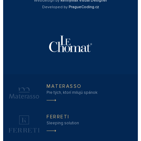
Webdesign by
kennymax Visual Designer
Developed by
PragueCoding.cz
MATERASSO
Pre tých, ktorí milujú spánok
FERRETI
Sleeping solution