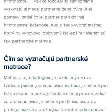
hmotnosťou… Fyzické rozdiely sa samozrejme
pri výbere použitých materiálov a pri stolárskych aj čalúnnických
vyskytujú aj medzi partnermi: žena býva útlej
prácach je pre Vás zárukou tej najvyššej kvality. Podľa nášho
názoru však dokonalosť v zručnom prevedení ešte viac vynikne,
postavy, zatiaľ čo jej partner patrí do inej
ak je sprevádzaná naplnením požiadaviek na dizajn.
hmotnostnej kategórie. Ako si teda vybrať matrac,
Naše dizajnové postele vyrábame pre Vás s láskou a s túžbou
ktorý by vyhovoval obidvom? Najlepším riešením sú
obohatiť aj Vás o pocit spokojnosti a pohodlia. Veríme, že sa
tzv. partnerské matrace.
stanú Vašou súkromnú investíciou do toho najväčšieho luxusu –
kvalitného a zdravého spánku.
Čím sa vyznačujú partnerské
matrace?
Matrac z tejto kategórie je rozdelený na dve
tvrdosti, pričom jedna polovica matraca je určená pre
ťažšiu osobu, a preto je tvrdá a menej pružná, zatiaľ
čo druhá polovica je určená pre ľahšiu osobu, a
preto je mäkšia a pružnejšia. Netreba teda kupovať