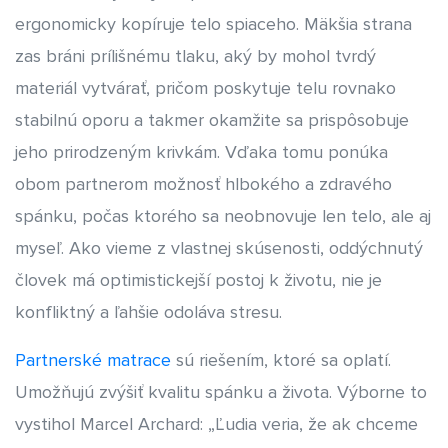
ergonomicky kopíruje telo spiaceho. Mäkšia strana
zas bráni prílišnému tlaku, aký by mohol tvrdý
materiál vytvárať, pričom poskytuje telu rovnako
stabilnú oporu a takmer okamžite sa prispôsobuje
jeho prirodzeným krivkám. Vďaka tomu ponúka
obom partnerom možnosť hlbokého a zdravého
spánku, počas ktorého sa neobnovuje len telo, ale aj
myseľ. Ako vieme z vlastnej skúsenosti, oddýchnutý
človek má optimistickejší postoj k životu, nie je
konfliktný a ľahšie odoláva stresu.
Partnerské matrace
sú riešením, ktoré sa oplatí.
Umožňujú zvýšiť kvalitu spánku a života. Výborne to
vystihol Marcel Archard: „Ľudia veria, že ak chceme