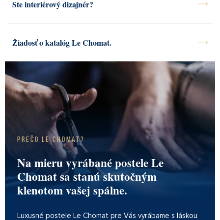
Ste interiérový dizajnér?
NAŠA PRÁCA
KOLEKCIA
Žiadosť o katalóg Le Chomat.
PRESS
KONTAKT
Prečo Le Chomat?
Na mieru vyrábané postele Le
Chomat sa stanú skutočným
klenotom vašej spálne.
Luxusné postele Le Chomat pre Vás vyrábame s láskou