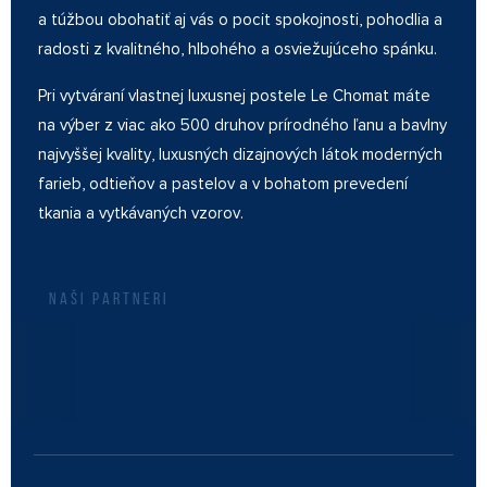
a túžbou obohatiť aj vás o pocit spokojnosti, pohodlia a
radosti z kvalitného, hlbohého a osviežujúceho spánku.
Pri vytváraní vlastnej luxusnej postele Le Chomat máte
na výber z viac ako 500 druhov prírodného ľanu a bavlny
najvyššej kvality, luxusných dizajnových látok moderných
farieb, odtieňov a pastelov a v bohatom prevedení
tkania a vytkávaných vzorov.
NAŠI PARTNERI